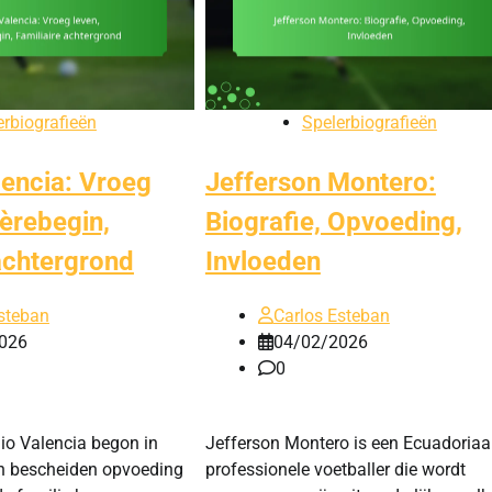
erbiografieën
Spelerbiografieën
lencia: Vroeg
Jefferson Montero:
ièrebegin,
Biografie, Opvoeding,
achtergrond
Invloeden
steban
Carlos Esteban
026
04/02/2026
0
io Valencia begon in
Jefferson Montero is een Ecuadoria
jn bescheiden opvoeding
professionele voetballer die wordt