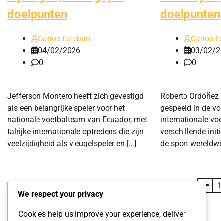
doelpunten
doelpunten
Carlos Esteban
Carlos E
04/02/2026
03/02/2
0
0
Jefferson Montero heeft zich gevestigd
Roberto Ordóñez h
als een belangrijke speler voor het
gespeeld in de vo
nationale voetbalteam van Ecuador, met
internationale voe
talrijke internationale optredens die zijn
verschillende init
veelzijdigheid als vleugelspeler en […]
de sport wereldwi
Posts
We respect your privacy
pagination
Cookies help us improve your experience, deliver