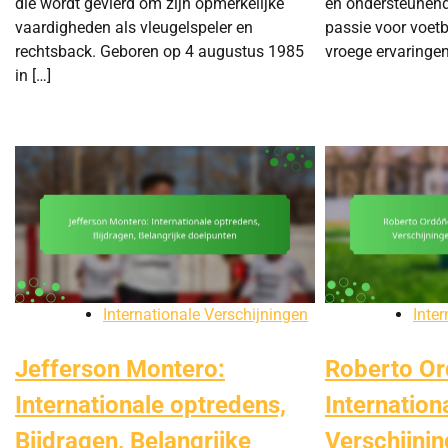
die wordt gevierd om zijn opmerkelijke
en ondersteunend
vaardigheden als vleugelspeler en
passie voor voetb
rechtsback. Geboren op 4 augustus 1985
vroege ervaringen
in […]
Internationale Verschijningen
Inte
Jefferson Montero:
Roberto Or
Internationale optredens,
Internation
Bijdragen, Belangrijke
Verschijnin