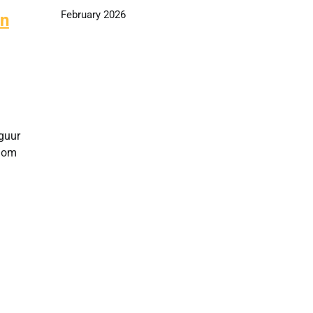
February 2026
en
iguur
d om