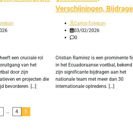
Verschijningen, Bijdrag
steban
Carlos Esteban
026
03/02/2026
0
eeft een cruciale rol
Cristian Ramírez is een prominente f
oruitgang van het
in het Ecuadoraanse voetbal, beken
tbal door zijn
zijn significante bijdragen aan het
iatieven en projecten die
nationale team met meer dan 30
jd bevorderen. […]
internationale optredens. […]
1
…
4
5