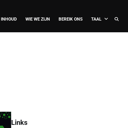
 INHOUD
WIE WE ZIJN
BEREIK ONS
TAAL
Links