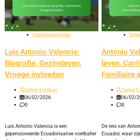
Spelerbiografieën
Spel
Luis Antonio Valencia:
Antonio Va
Biografie, Gezinsleven,
leven, Carr
Vroege invloeden
Familiaire 
Carlos Esteban
Carlos E
06/02/2026
06/02/2
0
0
Luis Antonio Valencia is een
De reis van Anton
gepensioneerde Ecuadoriaanse voetballer
Ecuador, waar zi