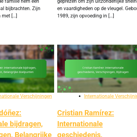
e familie hem een
geprezen om zijn uitzonderlijke snelh
al bijbrachten. Zijn
en vaardigheden op de vleugel. Gebo
 met […]
1989, zijn opvoeding in […]
rnationale Verschijningen
Internationale Verschijn
dóñez:
Cristian Ramírez:
ale bijdragen,
Internationale
gen, Belangrijke
geschiedenis,