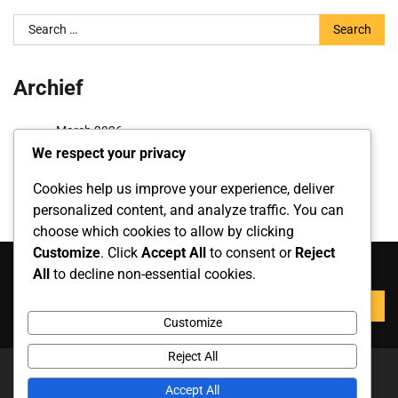
Search
for:
Archief
March 2026
We respect your privacy
February 2026
Cookies help us improve your experience, deliver
personalized content, and analyze traffic. You can
choose which cookies to allow by clicking
Customize
. Click
Accept All
to consent or
Reject
Zoeken
All
to decline non-essential cookies.
Search
for:
Customize
Reject All
Copyright © 2026
keptarolo.com
Theme: News Report By
Accept All
Adore Themes
.