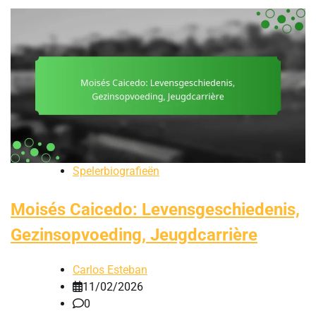
Spelerbiografieën
Moisés Caicedo: Levensgeschiedenis,
Gezinsopvoeding, Jeugdcarrière
Carlos Esteban
11/02/2026
0