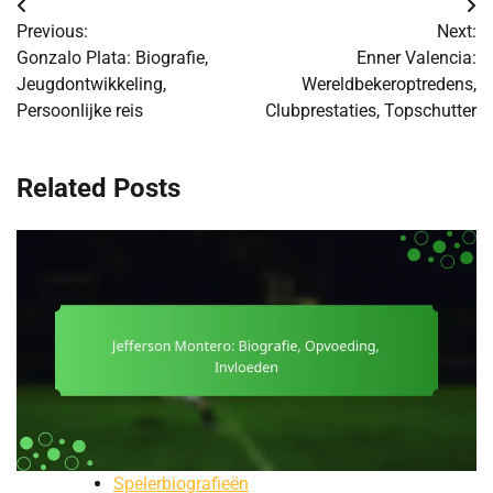
Post
Previous:
Next:
navigation
Gonzalo Plata: Biografie,
Enner Valencia:
Jeugdontwikkeling,
Wereldbekeroptredens,
Persoonlijke reis
Clubprestaties, Topschutter
Related Posts
Spelerbiografieën